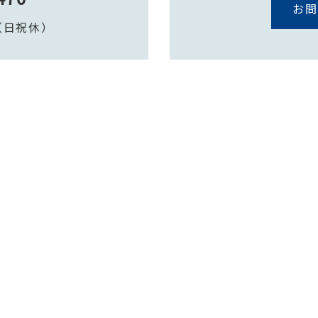
L
お問
0（日祝休）
LINEからのお問い合わせ
iN.へのお問い合わせは、LINEからでもお気軽にご相談いた
友だち追加へ