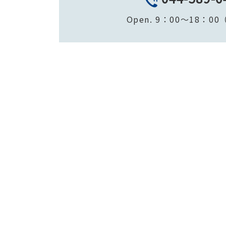
TE
Open. 9：00～18：0
Raiz