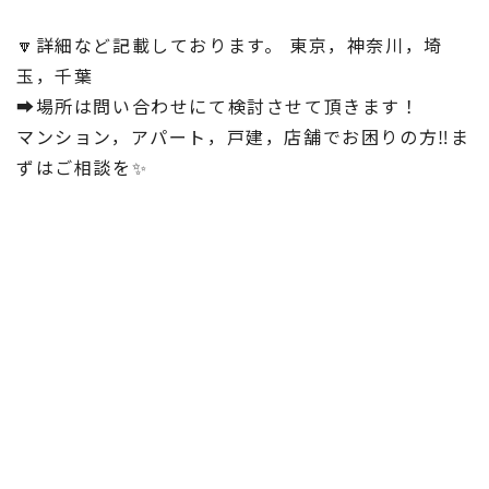
🔽詳細など記載しております。 東京，神奈川，埼
玉，千葉
➡︎場所は問い合わせにて検討させて頂きます！
マンション，アパート，戸建，店舗でお困りの方‼️ま
ずはご相談を✨
🌟ザックリ紹介🌟
➡︎記載されていない事でも何かご相談ありましたら
問い合わせお待ちしております！
※ハウスクリーニング
※エアコン内部洗浄
※塗装「外壁，浴室，窓枠」
※床補修 ※建具関係 ※水回り関係
※ダイノックシート張り替え
※雑工事 ご気軽にご相談、問い合わせ下さいませ🤝